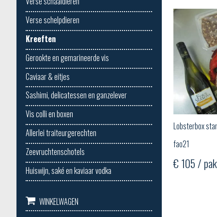
Verse schaaldieren
Verse schelpdieren
Kreeften
Gerookte en gemarineerde vis
Caviaar & eitjes
Sashimi, delicatessen en ganzelever
Vis colli en boxen
Lobsterbox sta
Allerlei traiteurgerechten
fao21
Zeevruchtenschotels
€ 105 / pak
Huiswijn, saké en kaviaar vodka
WINKELWAGEN