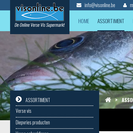
info@visonline.be
mi
HOME
ASSORTIMENT
>
ASSO
ASSORTIMENT
Verse vis
Diepvries producten