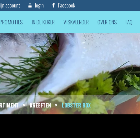
jn account
login
Facebook
PROMOTIES
IN DE KIJKER
VISKALENDER
OVER ONS
FAQ
>
>
RTIMENT
KREEFTEN
LOBSTER BOX