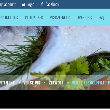
jn account
login
Facebook
PROMOTIES
IN DE KIJKER
VISKALENDER
OVER ONS
FAQ
>
>
>
RTIMENT
VERSE VIS
ZEEWOLF
VERSE ZEEWOLFFILET 