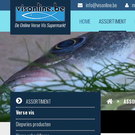
info@visonline.be
mi
HOME
ASSORTIMENT
>
ASSO
ASSORTIMENT
Verse vis
Diepvries producten