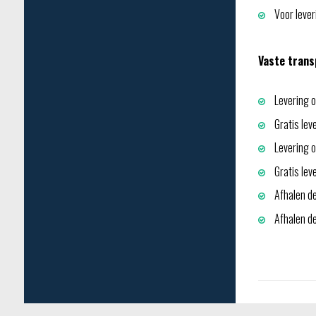
Voor leveri
Vaste trans
Levering o
Gratis lev
Levering op
Gratis lev
Afhalen de
Afhalen dep