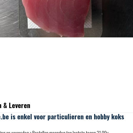
n & Leveren
e.be is enkel voor particulieren en hobby koks
ing op woensdag > Bestellen maandag ten laatste tegen 21.00u