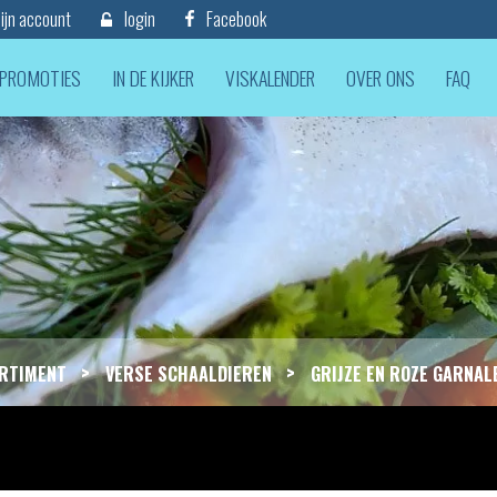
jn account
login
Facebook
PROMOTIES
IN DE KIJKER
VISKALENDER
OVER ONS
FAQ
>
>
RTIMENT
VERSE SCHAALDIEREN
GRIJZE EN ROZE GARNAL