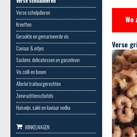
Verse schaaldieren
Verse schelpdieren
We 
Kreeften
Gerookte en gemarineerde vis
Verse gr
Caviaar & eitjes
Sashimi, delicatessen en ganzelever
Vis colli en boxen
Allerlei traiteurgerechten
Zeevruchtenschotels
Huiswijn, saké en kaviaar vodka
WINKELWAGEN