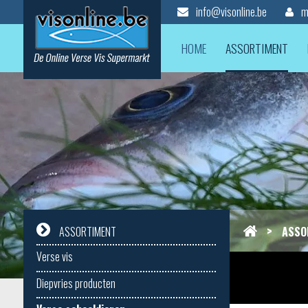
info@visonline.be
mi
HOME
ASSORTIMENT
>
ASSO
ASSORTIMENT
Verse vis
Diepvries producten