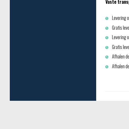
Vaste trans
Levering o
Gratis lev
Levering op
Gratis lev
Afhalen de
Afhalen dep