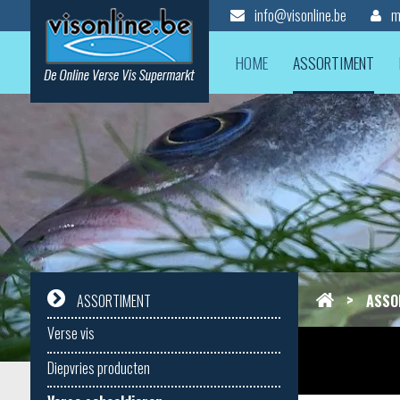
info@visonline.be
mi
HOME
ASSORTIMENT
>
ASSO
ASSORTIMENT
Verse vis
Diepvries producten