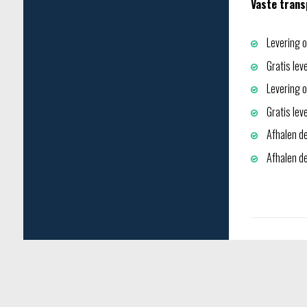
Vaste trans
Levering o
Gratis lev
Levering op
Gratis lev
Afhalen de
Afhalen dep