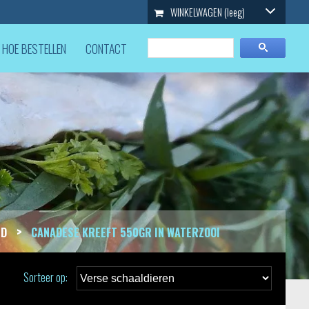
WINKELWAGEN
(leeg)
HOE BESTELLEN
CONTACT
>
ID
CANADESE KREEFT 550GR IN WATERZOOI
Sorteer op: