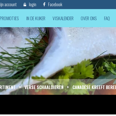
jn account
login
Facebook
PROMOTIES
IN DE KIJKER
VISKALENDER
OVER ONS
FAQ
>
>
RTIMENT
VERSE SCHAALDIEREN
CANADESE KREEFT BERE