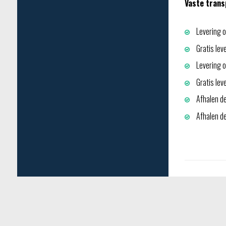
Vaste trans
Levering o
Gratis lev
Levering op
Gratis lev
Afhalen de
Afhalen dep