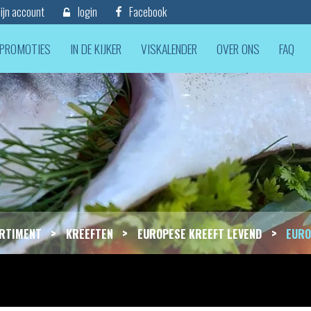
jn account
login
Facebook
PROMOTIES
IN DE KIJKER
VISKALENDER
OVER ONS
FAQ
>
>
>
RTIMENT
KREEFTEN
EUROPESE KREEFT LEVEND
EURO