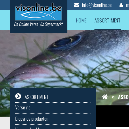
info@visonline.be
mi
HOME
ASSORTIMENT
>
ASSO
ASSORTIMENT
Verse vis
Diepvries producten