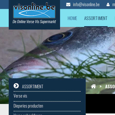
info@visonline.be
mi
HOME
ASSORTIMENT
>
ASSO
ASSORTIMENT
Verse vis
Diepvries producten