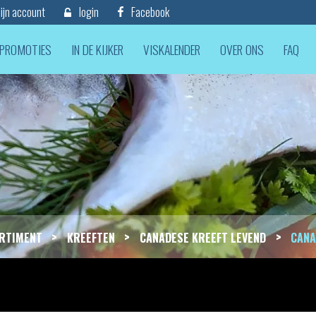
jn account
login
Facebook
PROMOTIES
IN DE KIJKER
VISKALENDER
OVER ONS
FAQ
>
>
>
RTIMENT
KREEFTEN
CANADESE KREEFT LEVEND
CANA