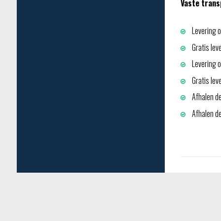
Vaste trans
Levering o
Gratis lev
Levering op
Gratis lev
Afhalen de
Afhalen dep