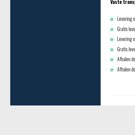
Vaste trans
Levering o
Gratis lev
Levering op
Gratis lev
Afhalen de
Afhalen dep