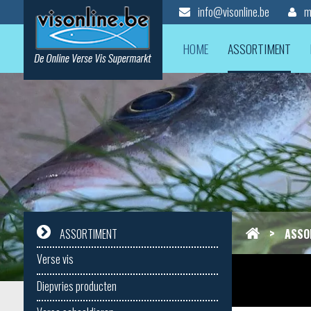
info@visonline.be
mi
HOME
ASSORTIMENT
>
ASSO
ASSORTIMENT
Verse vis
Diepvries producten