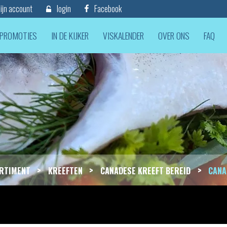
jn account
login
Facebook
PROMOTIES
IN DE KIJKER
VISKALENDER
OVER ONS
FAQ
>
>
>
RTIMENT
KREEFTEN
CANADESE KREEFT BEREID
CANA