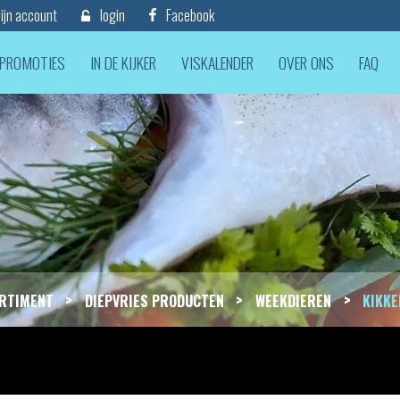
jn account
login
Facebook
PROMOTIES
IN DE KIJKER
VISKALENDER
OVER ONS
FAQ
>
>
>
RTIMENT
DIEPVRIES PRODUCTEN
WEEKDIEREN
KIKKE