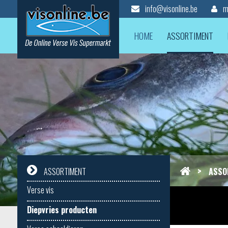
info@visonline.be
mi
HOME
ASSORTIMENT
>
ASSO
ASSORTIMENT
Verse vis
Diepvries producten