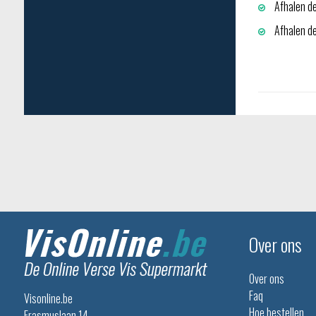
Afhalen de
Afhalen dep
Over ons
Over ons
Faq
Visonline.be
Hoe bestellen
Erasmuslaan 14